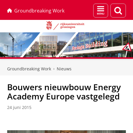
Menu
Zoek
Groundbreaking Work
en
zoeken
Skip
Skip
to
to
Groundbreaking Work
Nieuws
Content
Navigation
Bouwers nieuwbouw Energy
Academy Europe vastgelegd
24 juni 2015