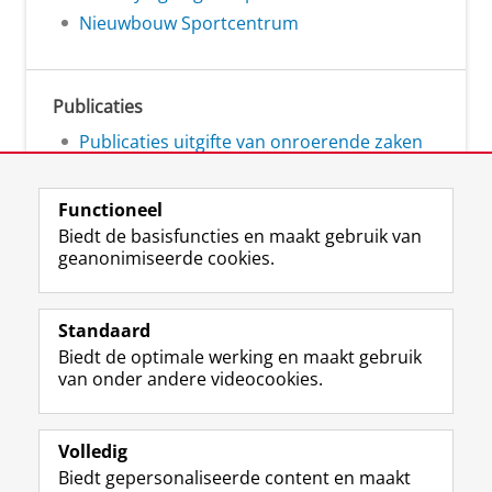
Nieuwbouw Sportcentrum
Publicaties
Publicaties uitgifte van onroerende zaken
Functioneel
Biedt de basisfuncties en maakt gebruik van
geanonimiseerde cookies.
L
Volg ons op
i
Standaard
n
Biedt de optimale werking en maakt gebruik
k
Studiekiezers
van onder andere videocookies.
e
Maatschappij/bedrijven
d
I
Alumni
n
Volledig
-
Biedt gepersonaliseerde content en maakt
Over ons