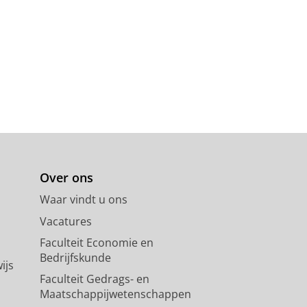
Over ons
Waar vindt u ons
Vacatures
Faculteit Economie en
Bedrijfskunde
ijs
Faculteit Gedrags- en
Maatschappijwetenschappen