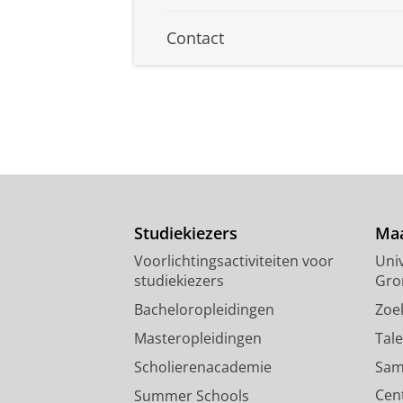
Contact
Studiekiezers
Maa
Voorlichtingsactiviteiten voor
Univ
studiekiezers
Gro
Bacheloropleidingen
Zoe
Masteropleidingen
Tal
Scholierenacademie
Sam
Cen
Summer Schools