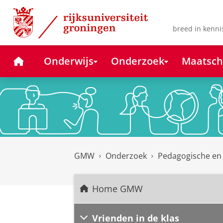
Skip
Skip
to
to
Content
Navigation
breed in kenni
Home
Onderwijs
Onderzoek
Maatsch
GMW
Onderzoek
Pedagogische en
Home GMW
Vrienden in de klas