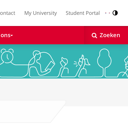
ontact
My University
Student Portal
Contr
Nederlands
English
 ons
Zoeken