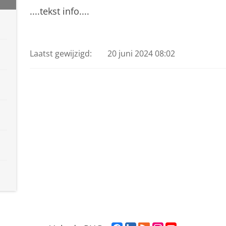
....tekst info....
Onderzoeksfilmpje 3
Pas uw cookie instellingen a
Laatst gewijzigd:
20 juni 2024 08:02