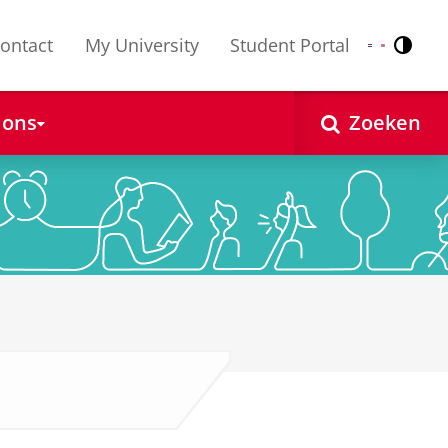
ontact
My University
Student Portal
Contr
Nederlands
English
 ons
Zoeken