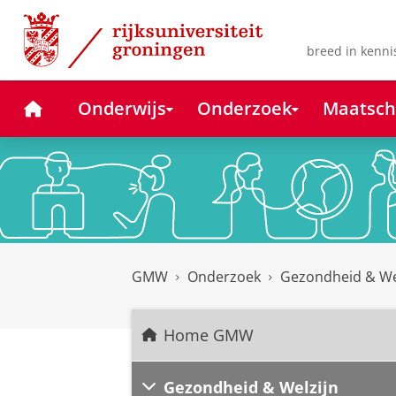
Skip
Skip
to
to
Content
Navigation
breed in kenni
Home
Onderwijs
Onderzoek
Maatsch
GMW
Onderzoek
Gezondheid & We
Home GMW
Gezondheid & Welzijn