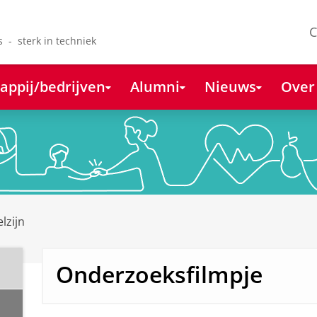
C
s - sterk in techniek
appij/bedrijven
Alumni
Nieuws
Over
lzijn
Onderzoeksfilmpje