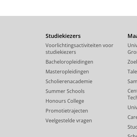
Studiekiezers
Maa
Voorlichtingsactiviteiten voor
Univ
studiekiezers
Gro
Bacheloropleidingen
Zoe
Masteropleidingen
Tal
Scholierenacademie
Sam
Cen
Summer Schools
Tec
Honours College
Uni
Promotietrajecten
Car
Veelgestelde vragen
Stu
Sch