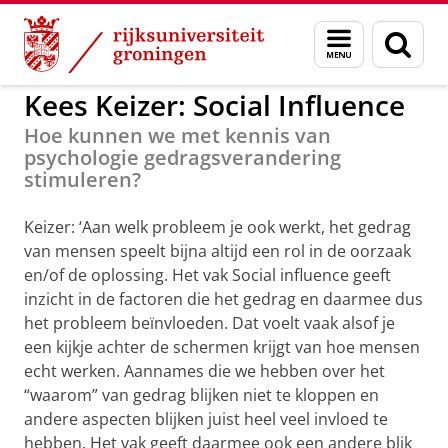
Skip
Skip
to
to
GMW
Menu
Zoek
Content
Navigation
en
zoeken
Kees Keizer: Social Influence
Hoe kunnen we met kennis van
psychologie gedragsverandering
stimuleren?
Keizer: ‘Aan welk probleem je ook werkt, het gedrag
van mensen speelt bijna altijd een rol in de oorzaak
en/of de oplossing. Het vak Social influence geeft
inzicht in de factoren die het gedrag en daarmee dus
het probleem beïnvloeden. Dat voelt vaak alsof je
een kijkje achter de schermen krijgt van hoe mensen
echt werken. Aannames die we hebben over het
“waarom” van gedrag blijken niet te kloppen en
andere aspecten blijken juist heel veel invloed te
hebben. Het vak geeft daarmee ook een andere blik