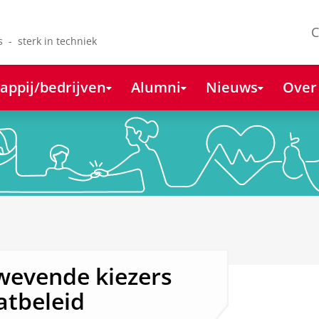
C
s - sterk in techniek
appij/bedrijven
Alumni
Nieuws
Over
wevende kiezers
atbeleid