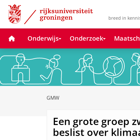
Skip
Skip
to
to
Content
Navigation
breed in kenni
Home
Onderwijs
Onderzoek
Maatsch
GMW
Een grote groep z
beslist over klima