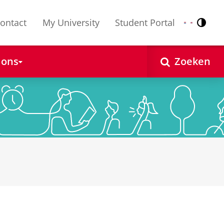
ontact
My University
Student Portal
Contr
Nederlands
English
 ons
Zoeken