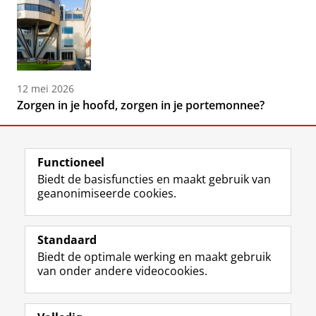
12 mei 2026
Zorgen in je hoofd, zorgen in je portemonnee?
Functioneel
Biedt de basisfuncties en maakt gebruik van
geanonimiseerde cookies.
F
L
R
I
Y
Volg de RUG
a
i
S
n
o
Standaard
c
n
S
s
u
Biedt de optimale werking en maakt gebruik
e
k
-
t
T
Studiekiezers
van onder andere videocookies.
b
e
f
a
u
Maatschappij/bedrijven
o
d
e
g
b
o
I
e
r
e
Alumni