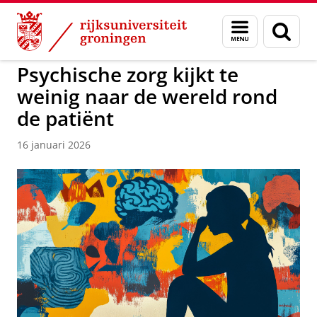
Skip
Skip
to
to
GMW
Menu
Zoek
Content
Navigation
en
zoeken
Psychische zorg kijkt te
weinig naar de wereld rond
de patiënt
16 januari 2026