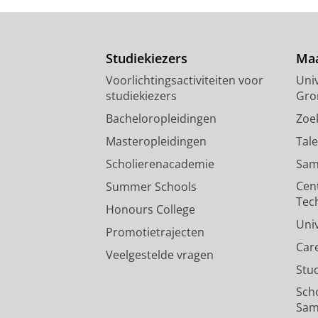
Studiekiezers
Maa
Voorlichtingsactiviteiten voor
Univ
studiekiezers
Gro
Bacheloropleidingen
Zoe
Masteropleidingen
Tal
Scholierenacademie
Sam
Cen
Summer Schools
Tec
Honours College
Uni
Promotietrajecten
Car
Veelgestelde vragen
Stu
Sch
Sam