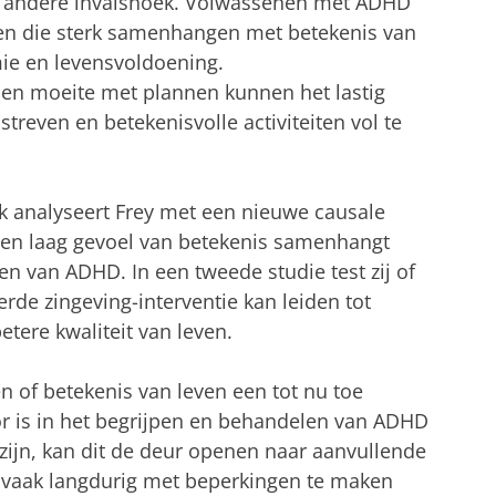
n andere invalshoek. Volwassenen met ADHD
en die sterk samenhangen met betekenis van
mie en levensvoldoening.
 en moeite met plannen kunnen het lastig
reven en betekenisvolle activiteiten vol te
ek analyseert Frey met een nieuwe causale
 een laag gevoel van betekenis samenhangt
 van ADHD. In een tweede studie test zij of
rde zingeving-interventie kan leiden tot
ere kwaliteit van leven.
n of betekenis van leven een tot nu toe
or is in het begrijpen en behandelen van ADHD
e zijn, kan dit de deur openen naar aanvullende
 vaak langdurig met beperkingen te maken