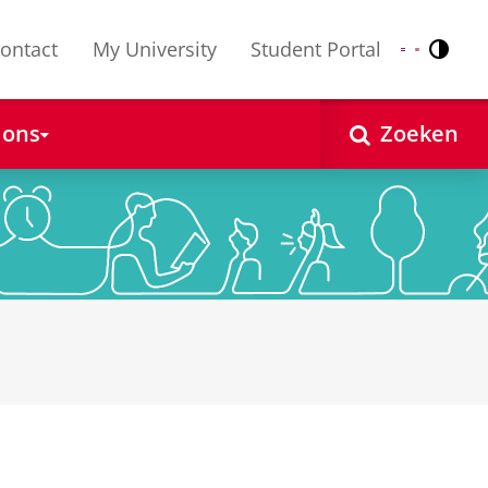
ontact
My University
Student Portal
Contr
Nederlands
English
 ons
Zoeken