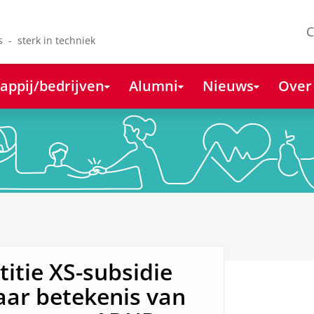
C
s - sterk in techniek
appij/bedrijven
Alumni
Nieuws
Over
tie XS-subsidie
aar betekenis van