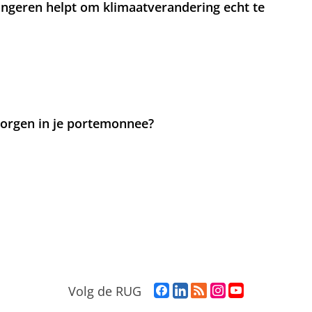
jongeren helpt om klimaatverandering echt te
 zorgen in je portemonnee?
F
L
R
I
Y
Volg de RUG
a
i
S
n
o