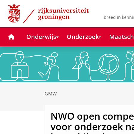
Skip
Skip
to
to
Content
Navigation
breed in kenni
Home
Onderwijs
Onderzoek
Maatsch
GMW
NWO open competi
voor onderzoek n