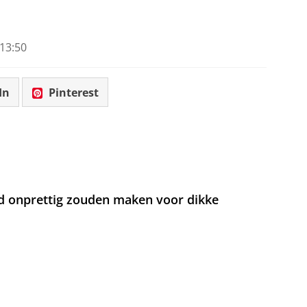
13:50
In
Pinterest
d onprettig zouden maken voor dikke