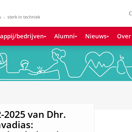
C
s - sterk in techniek
appij/bedrijven
Alumni
Nieuws
Over
-2025 van Dhr.
avadias: