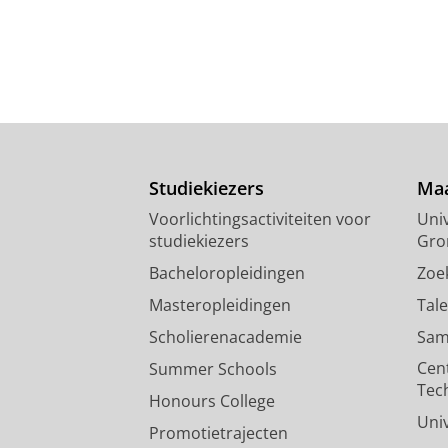
Studiekiezers
Maa
Voorlichtingsactiviteiten voor
Univ
studiekiezers
Gro
Bacheloropleidingen
Zoe
Masteropleidingen
Tal
Scholierenacademie
Sam
Cen
Summer Schools
Tec
Honours College
Uni
Promotietrajecten