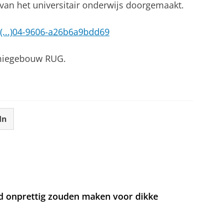
 van het universitair onderwijs doorgemaakt.
/(...)04-9606-a26b6a9bdd69
emiegebouw RUG.
In
d onprettig zouden maken voor dikke