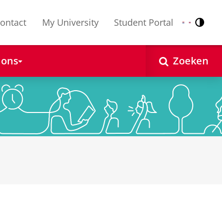
ontact
My University
Student Portal
Contr
Nederlands
English
 ons
Zoeken