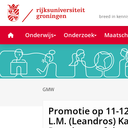
Skip
Skip
to
to
Content
Navigation
breed in kenni
Home
Onderwijs
Onderzoek
Maatsch
GMW
Promotie op 11-12
L.M. (Leandros) K