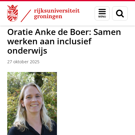
Skip
Skip
to
to
GMW
Menu
Zoek
Content
Navigation
en
zoeken
Oratie Anke de Boer: Samen
werken aan inclusief
onderwijs
27 oktober 2025