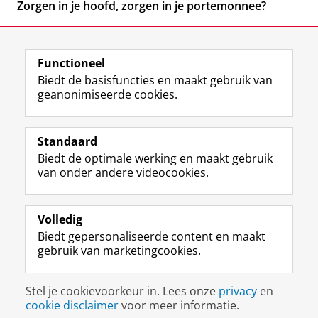
Zorgen in je hoofd, zorgen in je portemonnee?
Functioneel
Biedt de basisfuncties en maakt gebruik van
geanonimiseerde cookies.
F
L
R
I
Y
Volg de RUG
a
i
S
n
o
Standaard
c
n
S
s
u
Biedt de optimale werking en maakt gebruik
e
k
-
t
T
Studiekiezers
van onder andere videocookies.
b
e
f
a
u
Maatschappij/bedrijven
o
d
e
g
b
o
I
e
r
e
Alumni
k
n
d
a
-
Volledig
p
-
R
m
k
Biedt gepersonaliseerde content en maakt
Over ons
a
p
i
-
a
gebruik van marketingcookies.
g
a
j
a
n
i
g
k
c
a
Disclaimer & Copyright
Privacy
Cookies
n
i
s
c
a
Stel je cookievoorkeur in. Lees onze
privacy
en
Inloggen
a
n
u
o
l
cookie disclaimer
voor meer informatie.
R
a
n
u
R