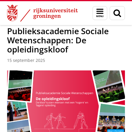
Skip
Skip
to
to
GMW
Menu
Zoek
Content
Navigation
en
zoeken
Publieksacademie Sociale
Wetenschappen: De
opleidingskloof
15 september 2025