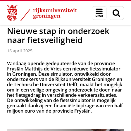
Skip
Skip
to
to
GMW
Menu
Zoek
Content
Navigation
en
zoeken
Nieuwe stap in onderzoek
naar fietsveiligheid
16 april 2025
Vandaag opende gedeputeerde van de provincie
Fryslân Matthijs de Vries een nieuwe fietssimulator
in Groningen. Deze simulator, ontwikkeld door
onderzoekers van de Rijksuniversiteit Groningen en
de Technische Universiteit Delft, maakt het mogelijk
om in een veilige omgeving onderzoek te doen naar
het fietsgedrag in verschillende verkeerssituaties.
De ontwikkeling van de fietssimulator is mogelijk
gemaakt dankzij een financiële bijdrage van een half
miljoen euro van de provincie Fryslân.