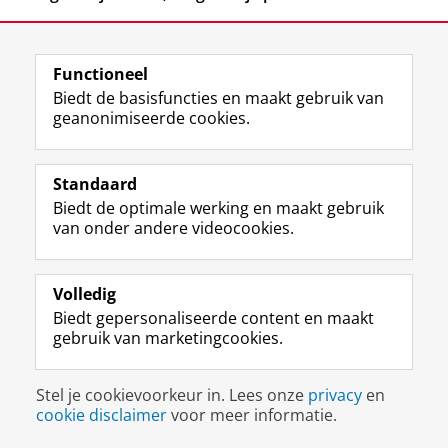
Functioneel
Biedt de basisfuncties en maakt gebruik van
geanonimiseerde cookies.
F
L
R
I
Y
Volg de RUG
a
i
S
n
o
Standaard
c
n
S
s
u
Biedt de optimale werking en maakt gebruik
e
k
-
t
T
Studiekiezers
van onder andere videocookies.
b
e
f
a
u
Maatschappij/bedrijven
o
d
e
g
b
o
I
e
r
e
Alumni
k
n
d
a
-
Volledig
p
-
R
m
k
Biedt gepersonaliseerde content en maakt
Over ons
a
p
i
-
a
gebruik van marketingcookies.
g
a
j
a
n
i
g
k
c
a
Disclaimer & Copyright
Privacy
Cookies
n
i
s
c
a
Stel je cookievoorkeur in. Lees onze
privacy
en
Inloggen
a
n
u
o
l
cookie disclaimer
voor meer informatie.
R
a
n
u
R