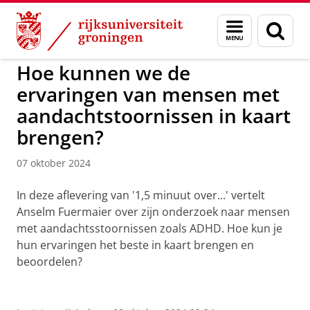
Skip
Skip
to
to
GMW
Menu
Zoek
Content
Navigation
en
zoeken
Hoe kunnen we de
ervaringen van mensen met
aandachtstoornissen in kaart
brengen?
07 oktober 2024
In deze aflevering van '1,5 minuut over...' vertelt
Anselm Fuermaier over zijn onderzoek naar mensen
met aandachtsstoornissen zoals ADHD. Hoe kun je
hun ervaringen het beste in kaart brengen en
beoordelen?
1,5 minuut over...
Pas uw cookie instellingen aan
om deze
video te zien