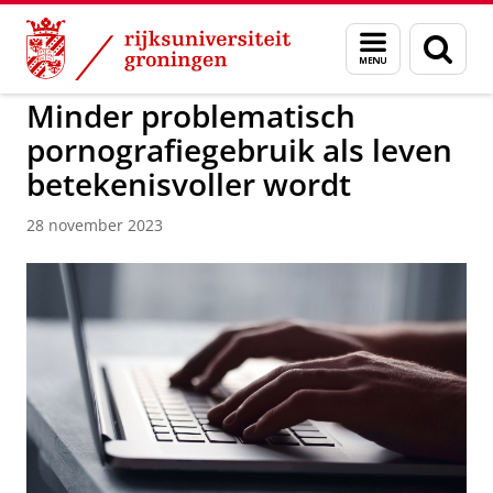
Skip
Skip
to
to
GMW
Menu
Zoek
Content
Navigation
en
zoeken
Minder problematisch
pornografiegebruik als leven
betekenisvoller wordt
28 november 2023