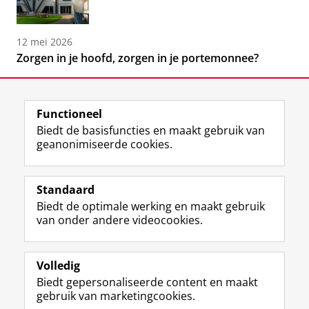
12 mei 2026
Zorgen in je hoofd, zorgen in je portemonnee?
Functioneel
Biedt de basisfuncties en maakt gebruik van
geanonimiseerde cookies.
F
L
R
I
Y
Volg de RUG
a
i
S
n
o
Standaard
c
n
S
s
u
Biedt de optimale werking en maakt gebruik
e
k
-
t
T
Studiekiezers
van onder andere videocookies.
b
e
f
a
u
Maatschappij/bedrijven
o
d
e
g
b
o
I
e
r
e
Alumni
k
n
d
a
-
Volledig
p
-
R
m
k
Biedt gepersonaliseerde content en maakt
Over ons
a
p
i
-
a
gebruik van marketingcookies.
g
a
j
a
n