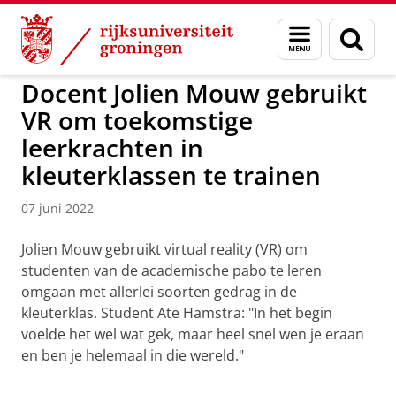
Skip
Skip
to
to
GMW
Menu
Zoek
Content
Navigation
en
zoeken
Docent Jolien Mouw gebruikt
VR om toekomstige
leerkrachten in
kleuterklassen te trainen
07 juni 2022
Jolien Mouw gebruikt virtual reality (VR) om
studenten van de academische pabo te leren
omgaan met allerlei soorten gedrag in de
kleuterklas. Student Ate Hamstra: "In het begin
voelde het wel wat gek, maar heel snel wen je eraan
en ben je helemaal in die wereld."
Docent Jolien Mouw gebruikt VR om toekomstige
leerkrachten in kleuterklassen te trainen
Pas uw cookie instellingen aan
om deze