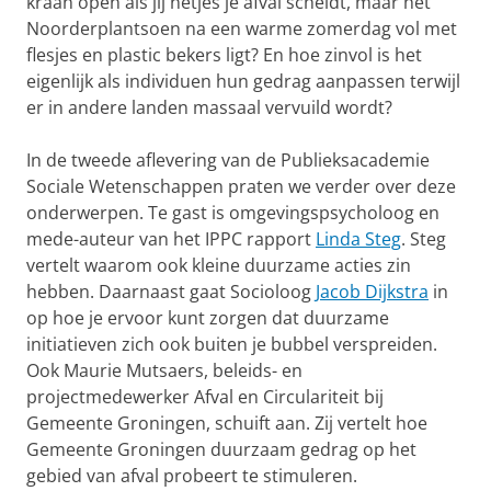
kraan open als jij netjes je afval scheidt, maar het
Noorderplantsoen na een warme zomerdag vol met
flesjes en plastic bekers ligt? En hoe zinvol is het
eigenlijk als individuen hun gedrag aanpassen terwijl
er in andere landen massaal vervuild wordt?
In de tweede aflevering van de Publieksacademie
Sociale Wetenschappen praten we verder over deze
onderwerpen. Te gast is omgevingspsycholoog en
mede-auteur van het IPPC rapport
Linda Steg
. Steg
vertelt waarom ook kleine duurzame acties zin
hebben. Daarnaast gaat Socioloog
Jacob Dijkstra
in
op hoe je ervoor kunt zorgen dat duurzame
initiatieven zich ook buiten je bubbel verspreiden.
Ook Maurie Mutsaers, beleids- en
projectmedewerker Afval en Circulariteit bij
Gemeente Groningen, schuift aan. Zij vertelt hoe
Gemeente Groningen duurzaam gedrag op het
gebied van afval probeert te stimuleren.