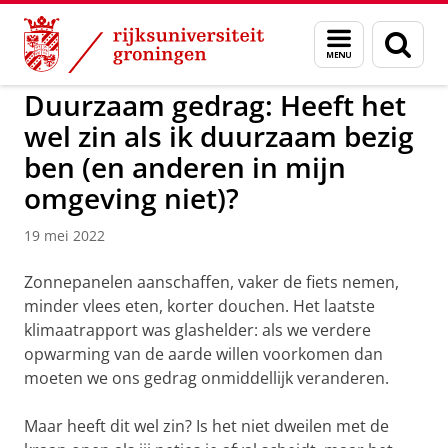
Skip
Skip
to
to
GMW
Menu
Zoek
Content
Navigation
en
zoeken
Duurzaam gedrag: Heeft het
wel zin als ik duurzaam bezig
ben (en anderen in mijn
omgeving niet)?
19 mei 2022
Zonnepanelen aanschaffen, vaker de fiets nemen,
minder vlees eten, korter douchen. Het laatste
klimaatrapport was glashelder: als we verdere
opwarming van de aarde willen voorkomen dan
moeten we ons gedrag onmiddellijk veranderen.
Maar heeft dit wel zin? Is het niet dweilen met de