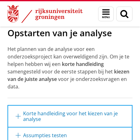
Skip
Skip
to
to
GMW
Methodologiewinkel
Menu
Zoek
Content
Navigation
en
zoeken
Opstarten van je analyse
Het plannen van de analyse voor een
onderzoeksproject kan overweldigend zijn. Om je te
helpen hebben wij een
korte handleiding
samengesteld voor de eerste stappen bij het
kiezen
van de juiste analyse
voor je onderzoeksvragen en
data.
Korte handleiding voor het kiezen van je
analyse
Probeer deze stappen te doorlopen voordat
Assumpties testen
je naar de methodologiewinkel komt.
Mocht je