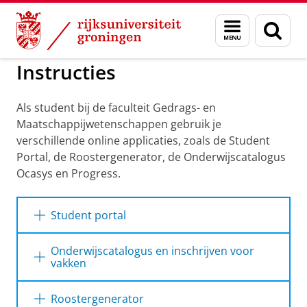
Skip
Skip
to
to
Informatie voor aankomende GMW-studenten
Menu
Zoek
Content
Navigation
en
zoeken
Instructies
Als student bij de faculteit Gedrags- en
Maatschappijwetenschappen gebruik je
verschillende online applicaties, zoals de Student
Portal, de Roostergenerator, de Onderwijscatalogus
Ocasys en Progress.
Student portal
Student portal
Pas uw cookie instellingen aan
om
deze video te zien
Onderwijscatalogus en inschrijven voor
Meer infomatie Student Portal
vakken
In de cursuscatalogus Ocasys vind je
Roostergenerator
informatie over alle vakken die aan RUG