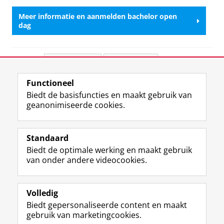
Meer informatie en aanmelden bachelor open
dag
Deel dit
Facebook
LinkedIn
Functioneel
View this page in:
English
Biedt de basisfuncties en maakt gebruik van
geanonimiseerde cookies.
F
L
R
I
Y
Volg de RUG
a
i
S
n
o
Standaard
c
n
S
s
u
Biedt de optimale werking en maakt gebruik
e
k
-
t
T
Studiekiezers
van onder andere videocookies.
b
e
f
a
u
Maatschappij/bedrijven
o
d
e
g
b
o
I
e
r
e
Alumni
k
n
d
a
-
Volledig
p
-
R
m
k
Biedt gepersonaliseerde content en maakt
Over ons
a
p
i
-
a
gebruik van marketingcookies.
g
a
j
a
n