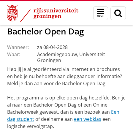
Skip
Skip
to
to
GMW
Actueel
Menu
Zoek
Content
Navigation
en
zoeken
Bachelor Open Dag
Wanneer:
za 08-04-2028
Waar:
Academiegebouw, Universiteit
Groningen
Heb jij je al georiënteerd via internet en brochures
en heb je nu behoefte aan diepgaander informatie?
Meld je dan aan voor de Bachelor Open Dag!
Het programma is op elke open dag hetzelfde. Ben je
al naar een Bachelor Open Dag of een Online
Bachelorweek geweest, dan is een bezoek aan
Een
dag student
of deelname aan
een webklas
een
logische vervolgstap.