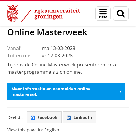
Skip
Skip
to
to
GMW
Actueel
Menu
Zoek
Content
Navigation
en
zoeken
Online Masterweek
Vanaf:
ma 13-03-2028
Tot en met:
vr 17-03-2028
Tijdens de Online Masterweek presenteren onze
masterprogramma's zich online.
Meer informatie en aanmelden online
masterweek
Deel dit
Facebook
LinkedIn
View this page in:
English