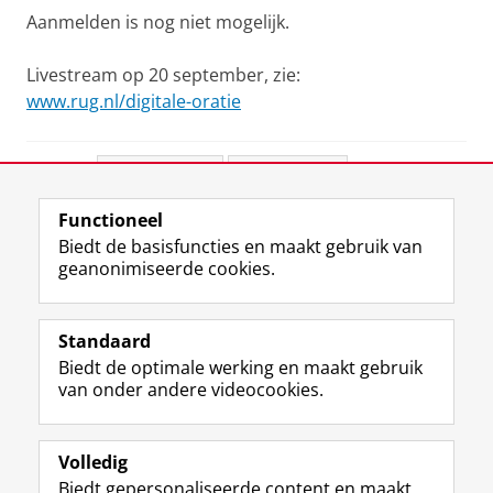
Aanmelden is nog niet mogelijk.
Livestream op 20 september, zie:
www.rug.nl/digitale-oratie
Deel dit
Facebook
LinkedIn
Functioneel
View this page in:
English
Biedt de basisfuncties en maakt gebruik van
geanonimiseerde cookies.
F
L
R
I
Y
Volg de RUG
a
i
S
n
o
Standaard
c
n
S
s
u
Biedt de optimale werking en maakt gebruik
e
k
-
t
T
Studiekiezers
van onder andere videocookies.
b
e
f
a
u
Maatschappij/bedrijven
o
d
e
g
b
o
I
e
r
e
Alumni
k
n
d
a
-
Volledig
p
-
R
m
k
Biedt gepersonaliseerde content en maakt