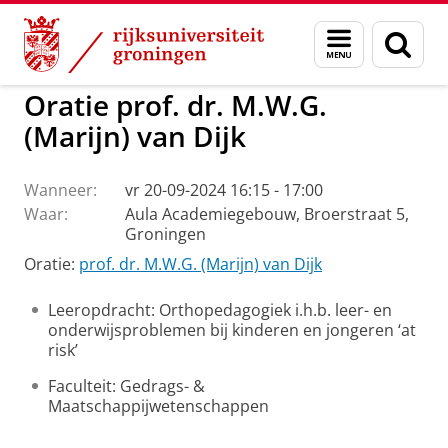
Skip
Skip
to
to
GMW
Actueel
Menu
Zoek
Content
Navigation
en
zoeken
Oratie prof. dr. M.W.G.
(Marijn) van Dijk
Wanneer:
vr 20-09-2024 16:15 - 17:00
Waar:
Aula Academiegebouw, Broerstraat 5,
Groningen
Oratie:
prof. dr. M.W.G. (Marijn) van Dijk
Leeropdracht: Orthopedagogiek i.h.b. leer- en
onderwijsproblemen bij kinderen en jongeren ‘at
risk’
Faculteit: Gedrags- &
Maatschappijwetenschappen