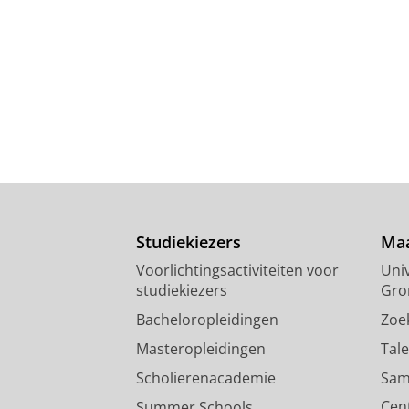
Studiekiezers
Maa
Voorlichtingsactiviteiten voor
Univ
studiekiezers
Gro
Bacheloropleidingen
Zoe
Masteropleidingen
Tal
Scholierenacademie
Sam
Cen
Summer Schools