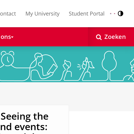
ontact
My University
Student Portal
Contr
Nederlands
English
 ons
Zoeken
 Seeing the
nd events: