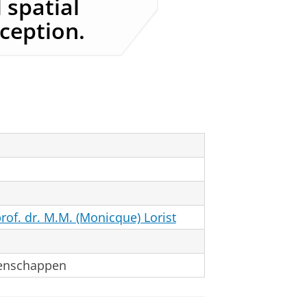
 spatial
rception.
rof. dr. M.M. (Monicque) Lorist
tenschappen