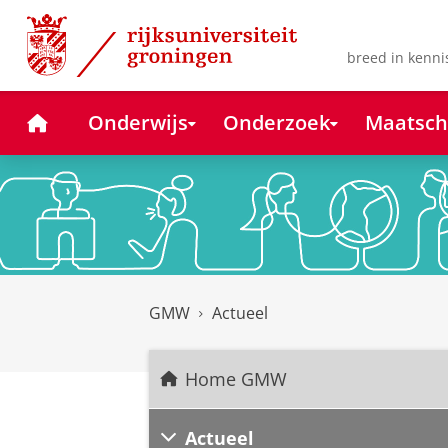
Skip
Skip
to
to
Content
Navigation
breed in kenni
Home
Onderwijs
Onderzoek
Maatsch
GMW
Actueel
Home GMW
Actueel