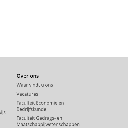
Over ons
Waar vindt u ons
Vacatures
Faculteit Economie en
Bedrijfskunde
ijs
Faculteit Gedrags- en
Maatschappijwetenschappen