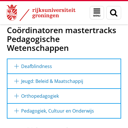
Skip
Skip
to
to
GMW
Menu
Zoek
Content
Navigation
en
zoeken
Coördinatoren mastertracks
Pedagogische
Wetenschappen
Deafblindness
Saskia Damen
Jeugd: Beleid & Maatschappij
Anoek Sluiter-Oerlemans
Orthopedagogiek
Katrien Helmerhorst
Pedagogiek, Cultuur en Onderwijs
Mail naar:
coordinatie.masterortho@rug.nl
John Exalto