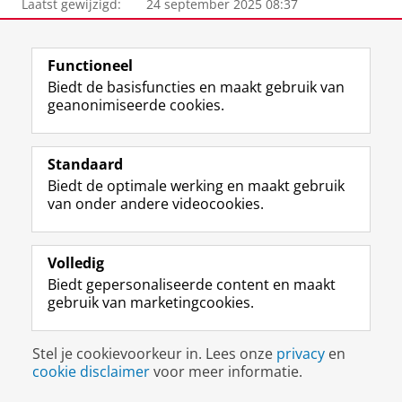
Laatst gewijzigd:
24 september 2025 08:37
Functioneel
Biedt de basisfuncties en maakt gebruik van
F
L
R
I
Y
Volg de RUG
geanonimiseerde cookies.
a
i
S
n
o
c
n
S
s
u
e
k
-
t
T
Studiekiezers
b
e
f
a
u
Standaard
Maatschappij/bedrijven
o
d
e
g
b
Biedt de optimale werking en maakt gebruik
o
I
e
r
e
van onder andere videocookies.
Alumni
k
n
d
a
-
p
-
R
m
k
Over ons
a
p
i
-
a
Volledig
g
a
j
a
n
Biedt gepersonaliseerde content en maakt
i
g
k
c
a
Disclaimer & Copyright
Privacy
Cookies
gebruik van marketingcookies.
n
i
s
c
a
Inloggen
a
n
u
o
l
R
a
n
u
R
Stel je cookievoorkeur in. Lees onze
privacy
en
i
R
i
n
i
cookie disclaimer
voor meer informatie.
j
i
v
t
j
k
j
e
R
k