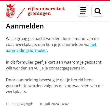
Skip
Skip
to
to
GMW
Ik ben op zoek naar een coach
Menu
Zoek
Content
Navigation
en
zoeken
Aanmelden
Wil je graag gecoacht worden door iemand van de
coachwerkplaats dan kun je je aanmelden via
het
aanmeldingsformulier
.
In dit formulier geef je kort aan waarom je gecoacht
wilt worden en vul je je contactgegevens in.
Door aanmelding bevestig je dat je bereid bent
gecoacht te worden volgens de voorwaarden van de
werkplaats.
Laatst gewijzigd:
01 juli 2024 14:42