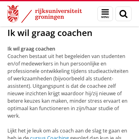
Skip
Skip
to
to
GMW
Coaching Platform
Ik wil graag coachen
Menu
Zoek
Content
Navigation
en
zoeken
Ik wil graag coachen
Ik wil graag coachen
Coachen bestaat uit het begeleiden van studenten
en/of medewerkers in hun persoonlijke en
professionele ontwikkeling tijdens studieactiviteiten
of werkzaamheden (bijvoorbeeld als student-
assistent). Uitgangspunt is dat de coachee zelf
nieuwe inzichten krijgt waardoor hij/zij nieuwe of
betere keuzes kan maken, minder stress ervaart en
optimaal kan functioneren in zijn/haar studie of
werk.
Lijkt het je leuk om als coach aan de slag te gaan en
heb je de
cursus Coaching
gevolgd dan kun je als