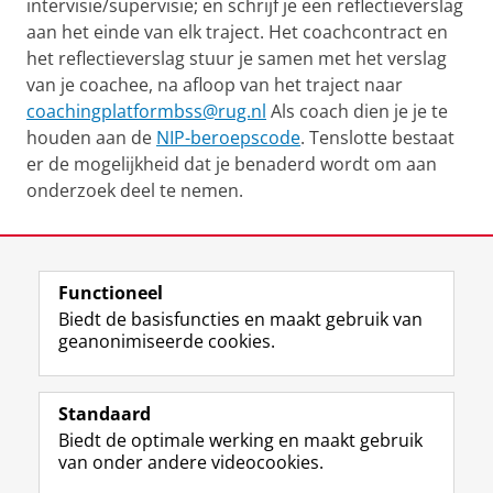
intervisie/supervisie; en schrijf je een reflectieverslag
aan het einde van elk traject. Het coachcontract en
het reflectieverslag stuur je samen met het verslag
van je coachee, na afloop van het traject naar
coachingplatformbss@rug.nl
Als coach dien je je te
houden aan de
NIP-beroepscode
. Tenslotte bestaat
er de mogelijkheid dat je benaderd wordt om aan
onderzoek deel te nemen.
Laatst gewijzigd:
23 april 2026 15:07
Functioneel
View this page in:
English
Biedt de basisfuncties en maakt gebruik van
geanonimiseerde cookies.
F
L
R
I
Y
Volg de RUG
a
i
S
n
o
Standaard
c
n
S
s
u
Biedt de optimale werking en maakt gebruik
e
k
-
t
T
Studiekiezers
van onder andere videocookies.
b
e
f
a
u
Maatschappij/bedrijven
o
d
e
g
b