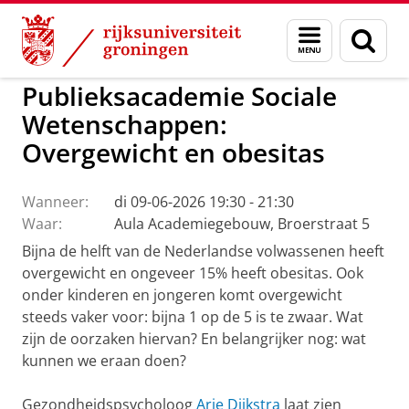
Skip
Skip
to
to
GMW
Activiteiten
Menu
Zoek
Content
Navigation
en
zoeken
Publieksacademie Sociale
Wetenschappen:
Overgewicht en obesitas
Wanneer:
di 09-06-2026 19:30 - 21:30
Waar:
Aula Academiegebouw, Broerstraat 5
Bijna de helft van de Nederlandse volwassenen heeft
overgewicht en ongeveer 15% heeft obesitas. Ook
onder kinderen en jongeren komt overgewicht
steeds vaker voor: bijna 1 op de 5 is te zwaar. Wat
zijn de oorzaken hiervan? En belangrijker nog: wat
kunnen we eraan doen?
Gezondheidspsycholoog
Arie Dijkstra
laat zien