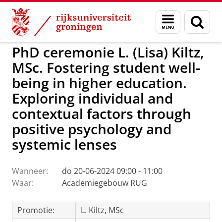
Skip
Skip
to
to
GMW
Activiteiten
Menu
Zoek
Content
Navigation
en
zoeken
PhD ceremonie L. (Lisa) Kiltz,
MSc. Fostering student well-
being in higher education.
Exploring individual and
contextual factors through
positive psychology and
systemic lenses
Wanneer:
do 20-06-2024 09:00 - 11:00
Waar:
Academiegebouw RUG
Promotie:
L. Kiltz, MSc