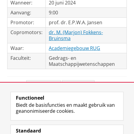
Wanneer:
20 juni 2024
Aanvang:
9:00
Promotor:
prof. dr. E.P.W.A. Jansen
Copromotors:
dr. M. (Marjon) Fokkens-
Bruinsma
Waar:
Academiegebouw RUG
Faculteit:
Gedrags- en
Maatschappijwetenschappen
Deel dit
Facebook
LinkedIn
Functioneel
View this page in:
English
Biedt de basisfuncties en maakt gebruik van
geanonimiseerde cookies.
F
L
R
I
Y
Volg de RUG
a
i
S
n
o
Standaard
c
n
S
s
u