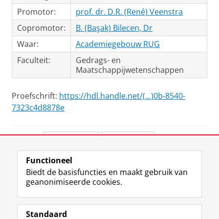
Promotor:
prof. dr. D.R. (René) Veenstra
Copromotor:
B. (Başak) Bilecen, Dr
Waar:
Academiegebouw RUG
Faculteit:
Gedrags- en
Maatschappijwetenschappen
Proefschrift:
https://hdl.handle.net/(...)0b-8540-
7323c4d8878e
Deel dit
Facebook
LinkedIn
Functioneel
View this page in:
English
Biedt de basisfuncties en maakt gebruik van
geanonimiseerde cookies.
F
L
R
I
Y
Volg de RUG
a
i
S
n
o
Standaard
c
n
S
s
u