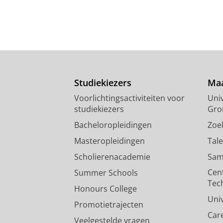
Studiekiezers
Maa
Voorlichtingsactiviteiten voor
Univ
studiekiezers
Gro
Bacheloropleidingen
Zoe
Masteropleidingen
Tal
Scholierenacademie
Sam
Cen
Summer Schools
Tec
Honours College
Uni
Promotietrajecten
Car
Veelgestelde vragen