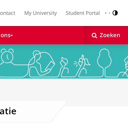
ontact
My University
Student Portal
Contr
Nederlands
English
 ons
Zoeken
atie