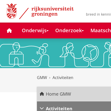
Skip
Skip
to
to
Content
Navigation
breed in kenni
Home
Onderwijs
Onderzoek
Maatsch
GMW
Activiteiten
Home GMW
Activiteiten