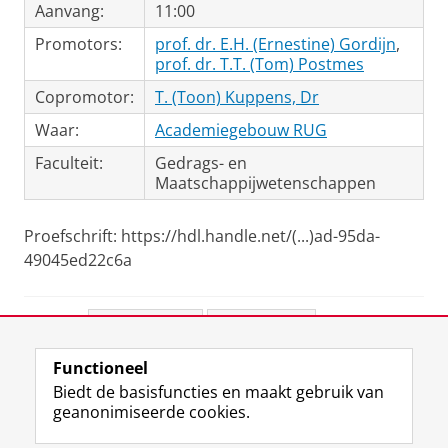
Aanvang:
11:00
Promotors:
prof. dr. E.H. (Ernestine) Gordijn
,
prof. dr. T.T. (Tom) Postmes
Copromotor:
T. (Toon) Kuppens, Dr
Waar:
Academiegebouw RUG
Faculteit:
Gedrags- en
Maatschappijwetenschappen
Proefschrift: https://hdl.handle.net/(...)ad-95da-
49045ed22c6a
Deel dit
Facebook
LinkedIn
Functioneel
View this page in:
English
Biedt de basisfuncties en maakt gebruik van
geanonimiseerde cookies.
F
L
R
I
Y
Volg de RUG