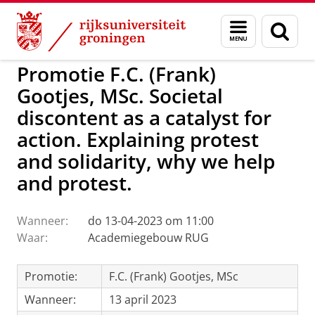
Skip
Skip
to
to
GMW
Activiteiten
Menu
Zoek
Content
Navigation
en
zoeken
Promotie F.C. (Frank)
Gootjes, MSc. Societal
discontent as a catalyst for
action. Explaining protest
and solidarity, why we help
and protest.
Wanneer:
do 13-04-2023 om 11:00
Waar:
Academiegebouw RUG
Promotie:
F.C. (Frank) Gootjes, MSc
Wanneer:
13 april 2023