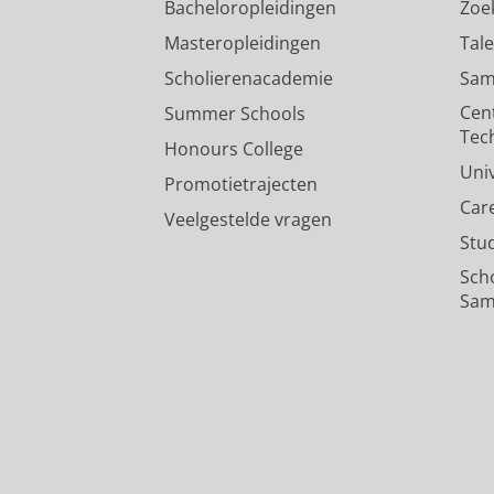
Bacheloropleidingen
Zoe
Masteropleidingen
Tal
Scholierenacademie
Sam
Cen
Summer Schools
Tec
Honours College
Uni
Promotietrajecten
Car
Veelgestelde vragen
Stu
Sch
Sam