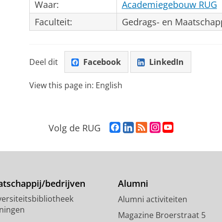
Waar:
Academiegebouw RUG
Faculteit:
Gedrags- en Maatschap
Deel dit
Facebook
LinkedIn
View this page in:
English
F
L
R
I
Y
Volg de RUG
a
i
S
n
o
c
n
S
s
u
e
k
-
t
T
b
e
f
a
u
o
d
e
g
b
tschappij/bedrijven
Alumni
o
I
e
r
e
ersiteitsbibliotheek
Alumni activiteiten
k
n
d
a
-
ningen
p
-
R
m
k
Magazine Broerstraat 5