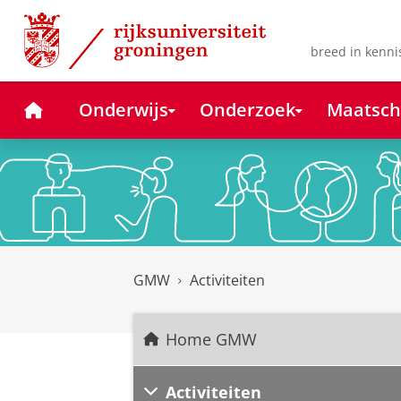
Skip
Skip
to
to
Content
Navigation
breed in kenni
Home
Onderwijs
Onderzoek
Maatsch
GMW
Activiteiten
Home GMW
Activiteiten