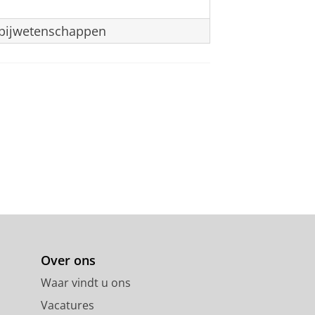
pijwetenschappen
Over ons
Waar vindt u ons
Vacatures