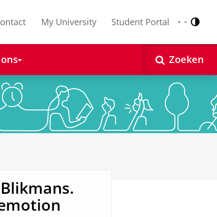
ontact
My University
Student Portal
Contr
Nederlands
English
 ons
Zoeken
 Blikmans.
f emotion