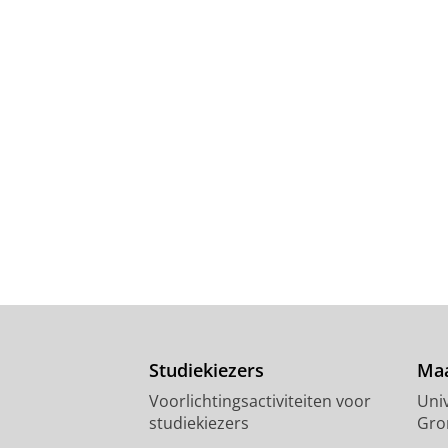
Studiekiezers
Maa
Voorlichtingsactiviteiten voor
Univ
studiekiezers
Gro