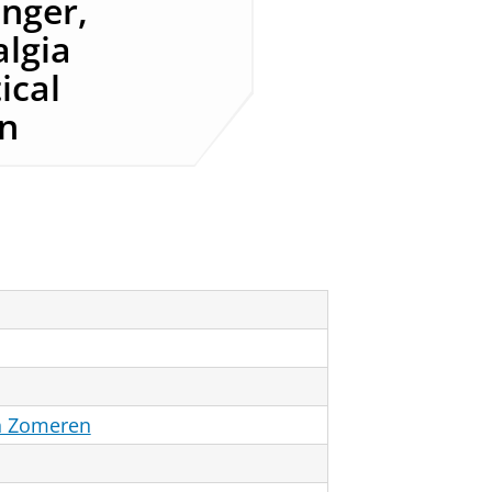
anger,
algia
ical
on
an Zomeren