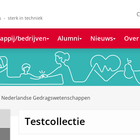
C
s - sterk in techniek
appij/bedrijven
Alumni
Nieuws
Over
e Nederlandse Gedragswetenschappen
Testcollectie