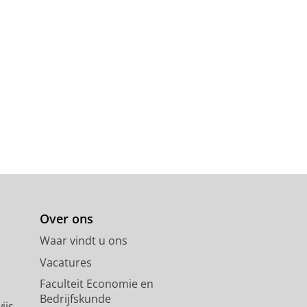
Over ons
Waar vindt u ons
Vacatures
Faculteit Economie en
Bedrijfskunde
ijs