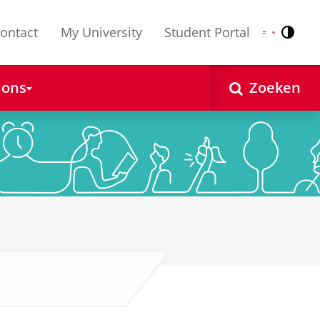
ontact
My University
Student Portal
Contr
Nederlands
English
 ons
Zoeken