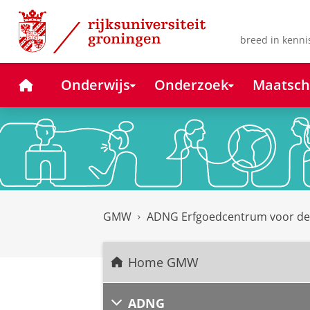
Skip
Skip
to
to
Content
Navigation
breed in kenni
Home
Onderwijs
Onderzoek
Maatsch
GMW
ADNG Erfgoedcentrum voor d
Home GMW
ADNG