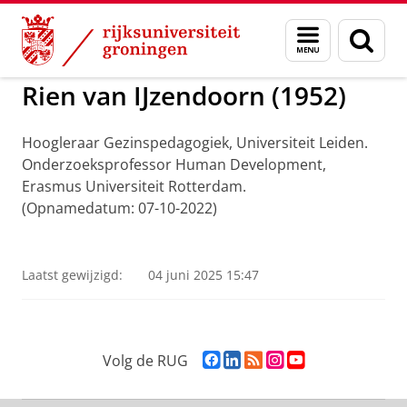
Skip
Skip
to
to
ADNG Erfgoedcentrum voor de Nederlandse Ge
Menu
Zoek
Content
Navigation
en
zoeken
Rien van IJzendoorn (1952)
Hoogleraar Gezinspedagogiek, Universiteit Leiden.
Onderzoeksprofessor Human Development,
Erasmus Universiteit Rotterdam.
(Opnamedatum: 07-10-2022)
Rien Van Ijzendoorn
Pas uw cookie instellingen aan
om deze
video te zien
Laatst gewijzigd:
04 juni 2025 15:47
F
L
R
I
Y
Volg de RUG
a
i
S
n
o
c
n
S
s
u