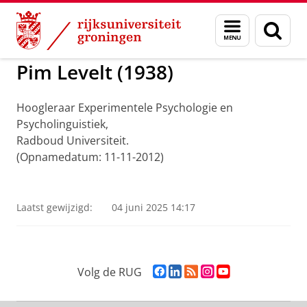
Skip
Skip
to
to
ADNG Erfgoedcentrum voor de Nederlandse Ge
Menu
Zoek
Content
Navigation
en
zoeken
Pim Levelt (1938)
Hoogleraar Experimentele Psychologie en
Psycholinguistiek,
Radboud Universiteit.
(Opnamedatum: 11-11-2012)
Pim Levelt
Pas uw cookie instellingen aan
om deze
video te zien
Laatst gewijzigd:
04 juni 2025 14:17
F
L
R
I
Y
Volg de RUG
a
i
S
n
o
c
n
S
s
u