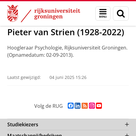
Skip
Skip
to
to
ADNG Erfgoedcentrum voor de Nederlandse Ge
Menu
Zoek
Content
Navigation
en
zoeken
Pieter van Strien (1928-2022)
Hoogleraar Psychologie, Rijksuniversiteit Groningen.
(Opnamedatum: 02-09-2013).
Pieter van Strien
Pas uw cookie instellingen aan
om deze
video te zien
Laatst gewijzigd:
04 juni 2025 15:26
F
L
R
I
Y
Volg de RUG
a
i
S
n
o
c
n
S
s
u
e
k
-
t
T
Studiekiezers
b
e
f
a
u
Maatschappij/bedrijven