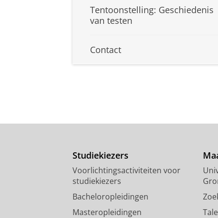
Tentoonstelling: Geschiedenis
van testen
Contact
Studiekiezers
Maa
Voorlichtingsactiviteiten voor
Univ
studiekiezers
Gro
Bacheloropleidingen
Zoe
Masteropleidingen
Tal