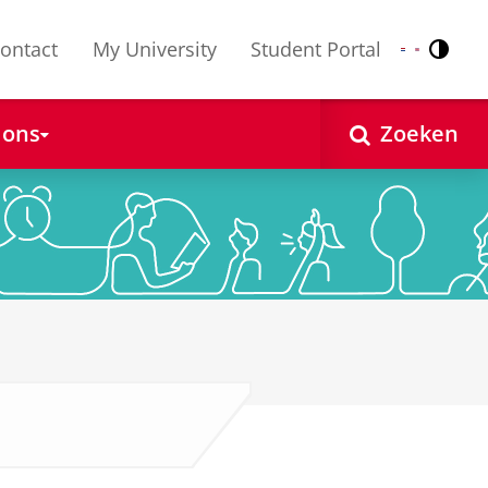
ontact
My University
Student Portal
Contr
Nederlands
English
 ons
Zoeken