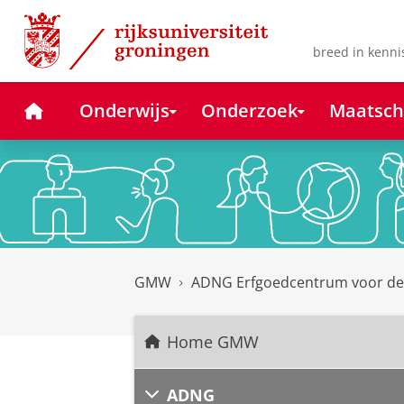
Skip
Skip
to
to
Content
Navigation
breed in kenni
Home
Onderwijs
Onderzoek
Maatsch
GMW
ADNG Erfgoedcentrum voor d
Home GMW
ADNG