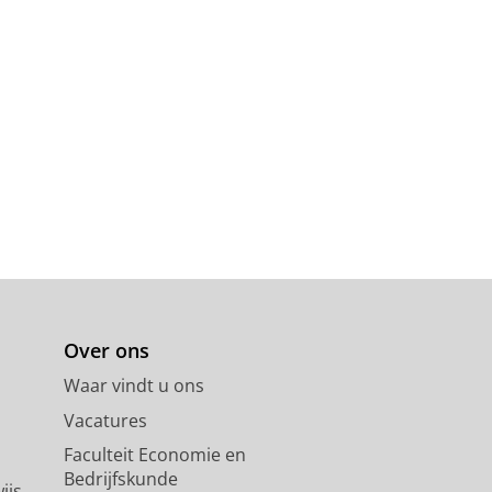
Over ons
Waar vindt u ons
Vacatures
Faculteit Economie en
Bedrijfskunde
ijs