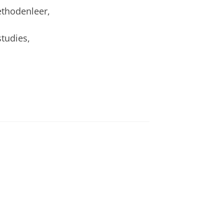
thodenleer,
tudies,
an
om deze video te zien