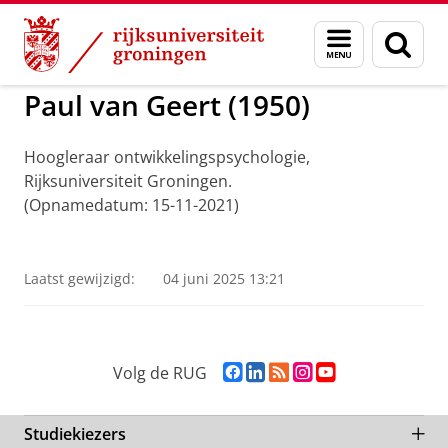
Skip
Skip
to
to
ADNG Erfgoedcentrum voor de Nederlandse Ge
Menu
Zoek
Content
Navigation
en
zoeken
Paul van Geert (1950)
Hoogleraar ontwikkelingspsychologie,
Rijksuniversiteit Groningen.
(Opnamedatum: 15-11-2021)
Paul van Geert
Pas uw cookie instellingen aan
om deze
video te zien
Laatst gewijzigd:
04 juni 2025 13:21
F
L
R
I
Y
Volg de RUG
a
i
S
n
o
c
n
S
s
u
e
k
-
t
T
Studiekiezers