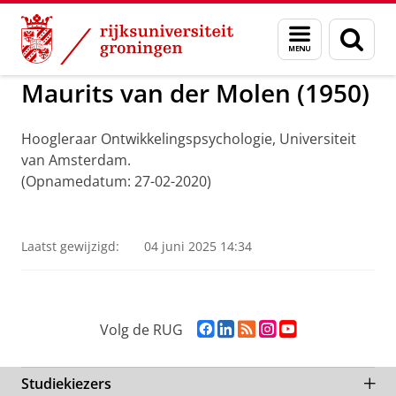
Skip
Skip
to
to
ADNG Erfgoedcentrum voor de Nederlandse Ge
Menu
Zoek
Content
Navigation
en
zoeken
Maurits van der Molen (1950)
Hoogleraar Ontwikkelingspsychologie, Universiteit
van Amsterdam.
(Opnamedatum: 27-02-2020)
Maurits van der Molen
Pas uw cookie instellingen aan
om deze
video te zien
Laatst gewijzigd:
04 juni 2025 14:34
F
L
R
I
Y
Volg de RUG
a
i
S
n
o
c
n
S
s
u
e
k
-
t
T
Studiekiezers