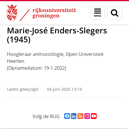
Skip
Skip
to
to
ADNG Erfgoedcentrum voor de Nederlandse Ge
Menu
Zoek
Content
Navigation
en
zoeken
Marie-José Enders-Slegers
(1945)
Hoogleraar antrozoölogie, Open Universiteit
Heerlen.
(Opnamedatum: 19-1-2022)
Marie-José Enders-Slegers
Pas uw cookie instellingen aan
om deze
video te zien
Laatst gewijzigd:
04 juni 2025 13:16
F
L
R
I
Y
Volg de RUG
a
i
S
n
o
c
n
S
s
u