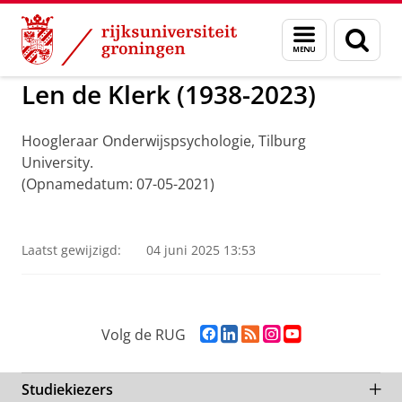
Skip
Skip
to
to
ADNG Erfgoedcentrum voor de Nederlandse Ge
Menu
Zoek
Content
Navigation
en
zoeken
Len de Klerk (1938-2023)
Hoogleraar Onderwijspsychologie, Tilburg
University.
(Opnamedatum: 07-05-2021)
Len de Klerk
Pas uw cookie instellingen aan
om deze
video te zien
Laatst gewijzigd:
04 juni 2025 13:53
F
L
R
I
Y
Volg de RUG
a
i
S
n
o
c
n
S
s
u
e
k
-
t
T
Studiekiezers