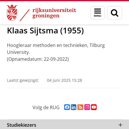
Skip
Skip
to
to
ADNG Erfgoedcentrum voor de Nederlandse Ge
Menu
Zoek
Content
Navigation
en
zoeken
Klaas Sijtsma (1955)
Hoogleraar methoden en technieken, Tilburg
University.
(Opnamedatum: 22-09-2022)
Klaas Sijtsma
Pas uw cookie instellingen aan
om deze
video te zien
Laatst gewijzigd:
04 juni 2025 15:28
F
L
R
I
Y
Volg de RUG
a
i
S
n
o
c
n
S
s
u
e
k
-
t
T
Studiekiezers