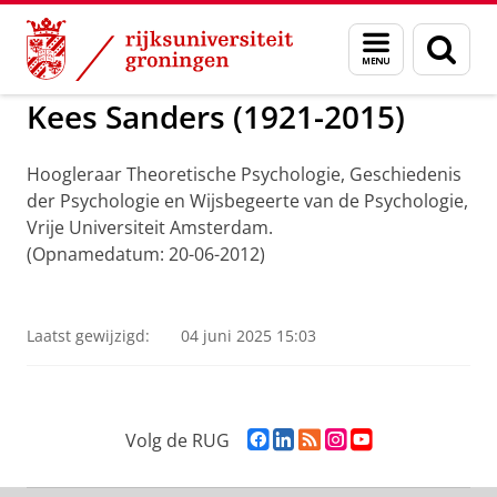
Skip
Skip
to
to
ADNG Erfgoedcentrum voor de Nederlandse Ge
Menu
Zoek
Content
Navigation
en
zoeken
Kees Sanders (1921-2015)
Hoogleraar Theoretische Psychologie, Geschiedenis
der Psychologie en Wijsbegeerte van de Psychologie,
Vrije Universiteit Amsterdam.
(Opnamedatum: 20-06-2012)
Kees Sanders
Pas uw cookie instellingen aan
om deze
video te zien
Laatst gewijzigd:
04 juni 2025 15:03
F
L
R
I
Y
Volg de RUG
a
i
S
n
o
c
n
S
s
u