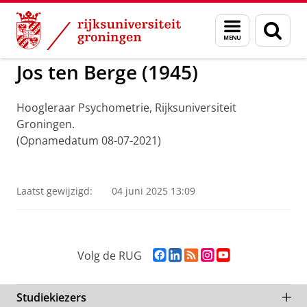
Skip
Skip
to
to
ADNG Erfgoedcentrum voor de Nederlandse Ge
Menu
Zoek
Content
Navigation
en
zoeken
Jos ten Berge (1945)
Hoogleraar Psychometrie, Rijksuniversiteit
Groningen.
(Opnamedatum 08-07-2021)
Jos ten Berge
Pas uw cookie instellingen aan
om deze
video te zien
Laatst gewijzigd:
04 juni 2025 13:09
F
L
R
I
Y
Volg de RUG
a
i
S
n
o
c
n
S
s
u
e
k
-
t
T
Studiekiezers