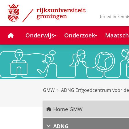
Skip
Skip
to
to
Content
Navigation
breed in kenni
Home
Onderwijs
Onderzoek
Maatsch
GMW
ADNG Erfgoedcentrum voor d
Home GMW
ADNG