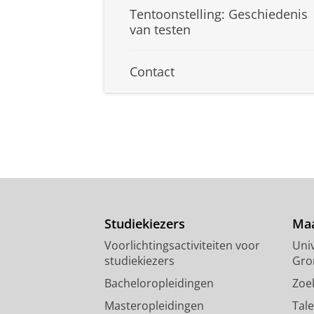
Tentoonstelling: Geschiedenis
van testen
Contact
Studiekiezers
Maa
Voorlichtingsactiviteiten voor
Univ
studiekiezers
Gro
Bacheloropleidingen
Zoe
Masteropleidingen
Tal