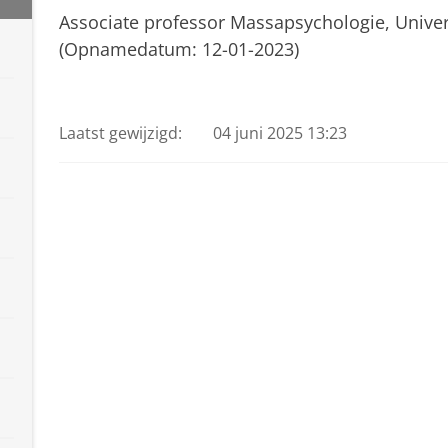
Associate professor Massapsychologie, Univer
(Opnamedatum: 12-01-2023)
Jaap van Ginneken
Pas uw cookie instellingen a
Laatst gewijzigd:
04 juni 2025 13:23