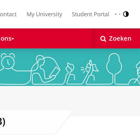
ontact
My University
Student Portal
Contr
Nederlands
English
 ons
Zoeken
3)