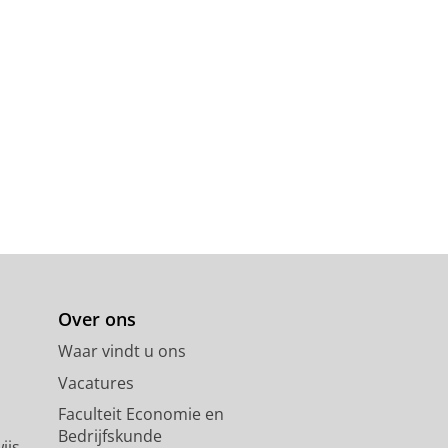
Over ons
Waar vindt u ons
Vacatures
Faculteit Economie en
Bedrijfskunde
ijs