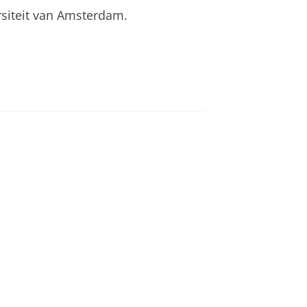
siteit van Amsterdam.
an
om deze video te zien