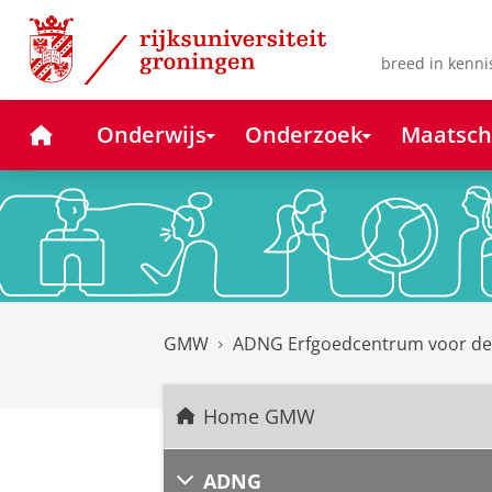
Skip
Skip
to
to
Content
Navigation
breed in kenni
Home
Onderwijs
Onderzoek
Maatsch
GMW
ADNG Erfgoedcentrum voor d
Home GMW
ADNG