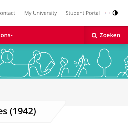
ontact
My University
Student Portal
Contr
Nederlands
English
 ons
Zoeken
s (1942)