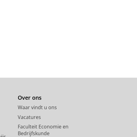
Over ons
Waar vindt u ons
Vacatures
Faculteit Economie en
Bedrijfskunde
ijs