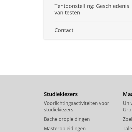
Tentoonstelling: Geschiedenis
van testen
Contact
Studiekiezers
Maa
Voorlichtingsactiviteiten voor
Univ
studiekiezers
Gro
Bacheloropleidingen
Zoe
Masteropleidingen
Tal