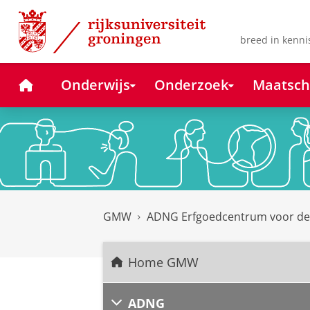
Skip
Skip
to
to
Content
Navigation
breed in kenni
Home
Onderwijs
Onderzoek
Maatsch
GMW
ADNG Erfgoedcentrum voor d
Home GMW
ADNG