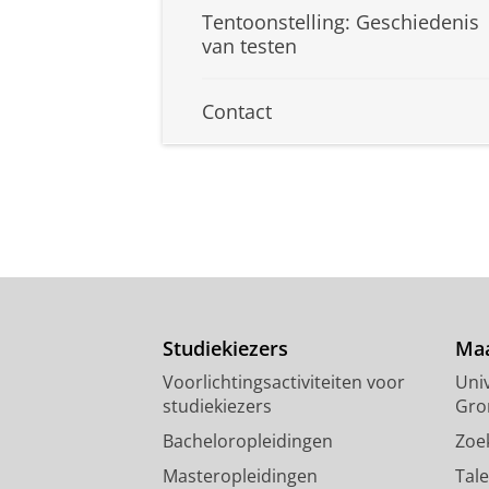
Tentoonstelling: Geschiedenis
van testen
Contact
Studiekiezers
Maa
Voorlichtingsactiviteiten voor
Univ
studiekiezers
Gro
Bacheloropleidingen
Zoe
Masteropleidingen
Tal