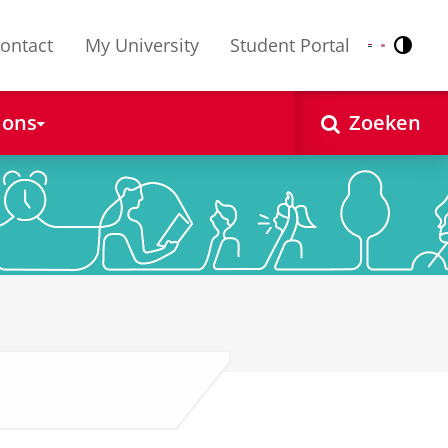
ontact
My University
Student Portal
Contr
Nederlands
English
 ons
Zoeken