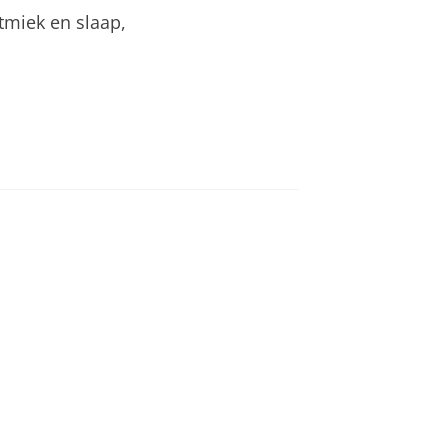
tmiek en slaap,
an
om deze video te zien