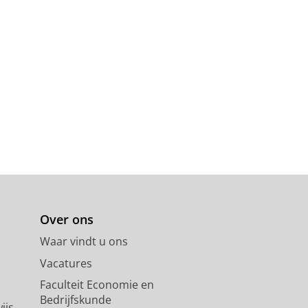
Over ons
Waar vindt u ons
Vacatures
Faculteit Economie en
Bedrijfskunde
ijs