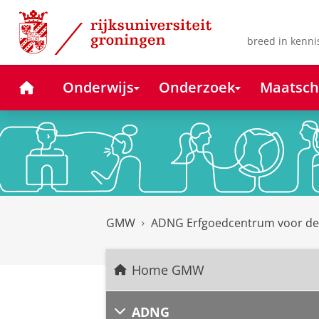
Skip
Skip
to
to
Content
Navigation
breed in kenni
Home
Onderwijs
Onderzoek
Maatsch
GMW
ADNG Erfgoedcentrum voor d
Home GMW
ADNG