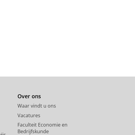
Over ons
Waar vindt u ons
Vacatures
Faculteit Economie en
Bedrijfskunde
ijs