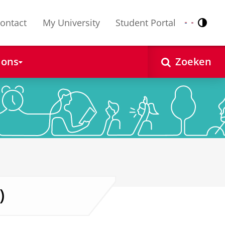
ontact
My University
Student Portal
Contr
Nederlands
English
 ons
Zoeken
)