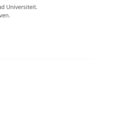
 Universiteit.
ven.
an
om deze video te zien