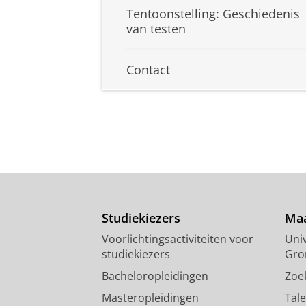
Tentoonstelling: Geschiedenis
van testen
Contact
Studiekiezers
Maa
Voorlichtingsactiviteiten voor
Univ
studiekiezers
Gro
Bacheloropleidingen
Zoe
Masteropleidingen
Tal