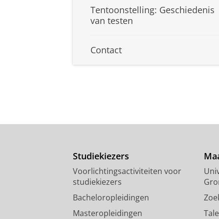
Tentoonstelling: Geschiedenis
van testen
Contact
Studiekiezers
Maa
Voorlichtingsactiviteiten voor
Univ
studiekiezers
Gro
Bacheloropleidingen
Zoe
Masteropleidingen
Tal