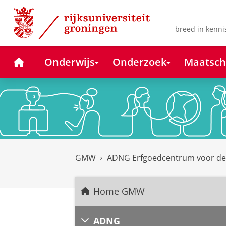
Skip
Skip
to
to
Content
Navigation
breed in kenni
Home
Onderwijs
Onderzoek
Maatsch
GMW
ADNG Erfgoedcentrum voor d
Home GMW
ADNG