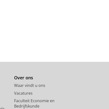
Over ons
Waar vindt u ons
Vacatures
Faculteit Economie en
Bedrijfskunde
ijs