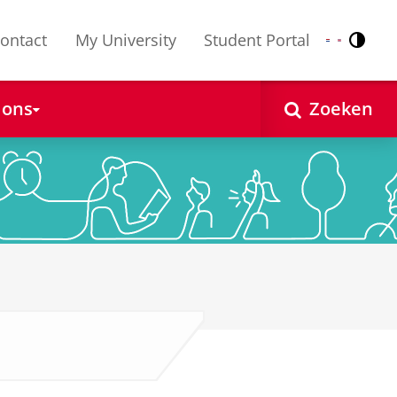
ontact
My University
Student Portal
Contr
Nederlands
English
 ons
Zoeken