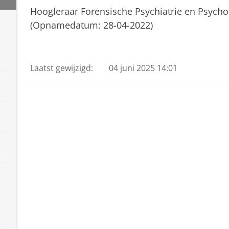
Hoogleraar Forensische Psychiatrie en Psycholo
(Opnamedatum: 28-04-2022)
Frans Koenraadt
Pas uw cookie instellingen a
Laatst gewijzigd:
04 juni 2025 14:01