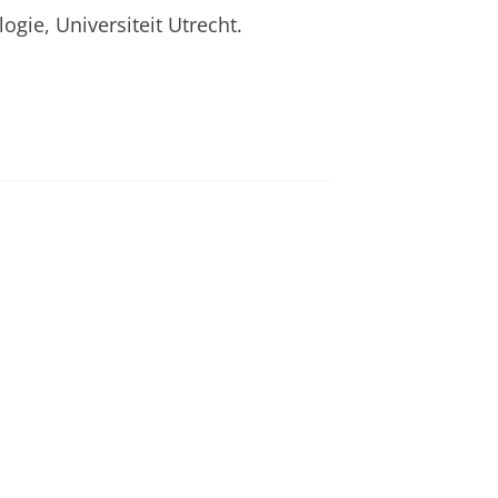
gie, Universiteit Utrecht.
an
om deze video te zien