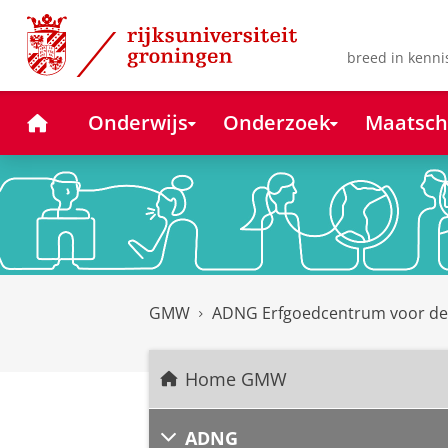
Skip
Skip
to
to
Content
Navigation
breed in kenni
Home
Onderwijs
Onderzoek
Maatsch
GMW
ADNG Erfgoedcentrum voor d
Home GMW
ADNG