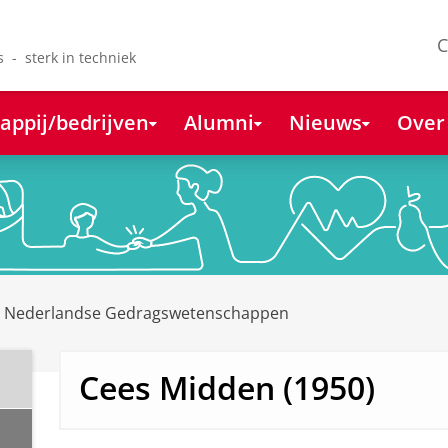
C
s - sterk in techniek
appij/bedrijven
Alumni
Nieuws
Over
e Nederlandse Gedragswetenschappen
Cees Midden (1950)