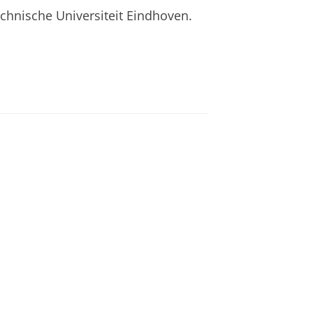
chnische Universiteit Eindhoven.
an
om deze video te zien