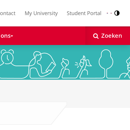
ontact
My University
Student Portal
Contr
Nederlands
English
 ons
Zoeken