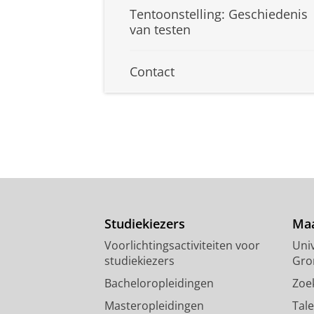
Tentoonstelling: Geschiedenis
van testen
Contact
Studiekiezers
Maa
Voorlichtingsactiviteiten voor
Univ
studiekiezers
Gro
Bacheloropleidingen
Zoe
Masteropleidingen
Tal