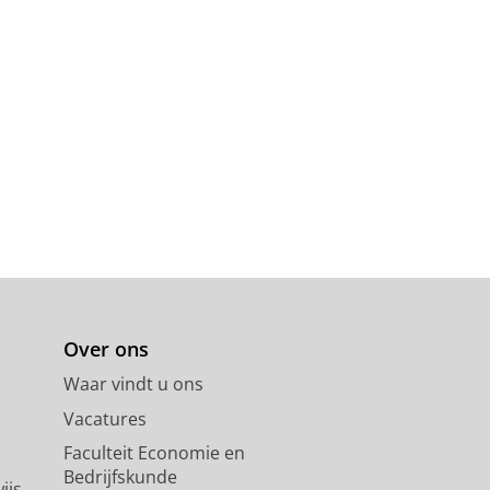
Over ons
Waar vindt u ons
Vacatures
Faculteit Economie en
Bedrijfskunde
ijs