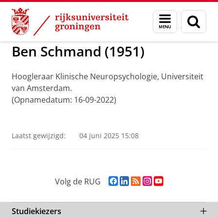
Skip
Skip
to
to
ADNG Erfgoedcentrum voor de Nederlandse Ge
Menu
Zoek
Content
Navigation
en
zoeken
Ben Schmand (1951)
Hoogleraar Klinische Neuropsychologie, Universiteit
van Amsterdam.
(Opnamedatum: 16-09-2022)
Ben Schmand
Pas uw cookie instellingen aan
om deze
video te zien
Laatst gewijzigd:
04 juni 2025 15:08
F
L
R
I
Y
Volg de RUG
a
i
S
n
o
c
n
S
s
u
e
k
-
t
T
Studiekiezers