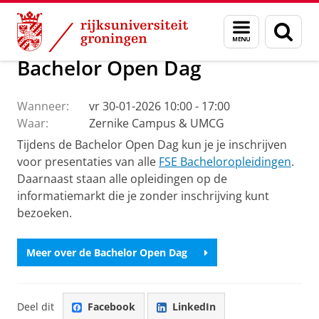
Skip
Skip
Studeren aan de Faculty of Science and Engi
Menu
Zoek
to
to
en
Content
Navigation
zoeken
Bachelor Open Dag
Wanneer:
vr 30-01-2026 10:00 - 17:00
Waar:
Zernike Campus & UMCG
Tijdens de Bachelor Open Dag kun je je inschrijven
voor presentaties van alle
FSE Bacheloropleidingen
.
Daarnaast staan alle opleidingen op de
informatiemarkt die je zonder inschrijving kunt
bezoeken.
Meer over de Bachelor Open Dag
Deel dit
Facebook
LinkedIn